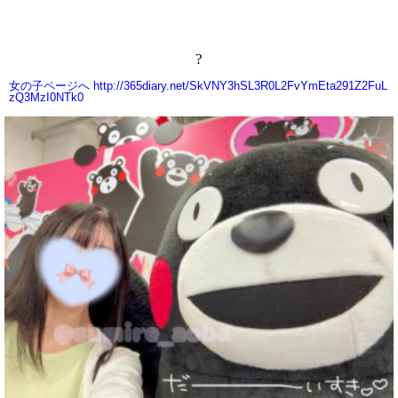
?
女の子ページへ http://365diary.net/SkVNY3hSL3R0L2FvYmEta291Z2FuL
zQ3MzI0NTk0