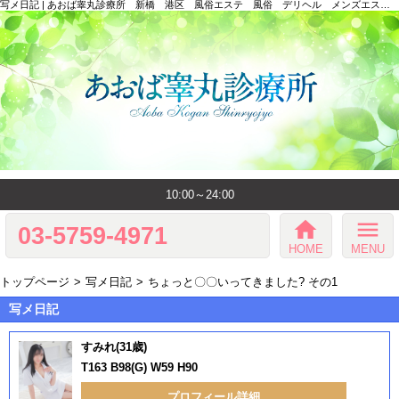
写メ日記 | あおば睾丸診療所 新橋 港区 風俗エステ 風俗 デリヘル メンズエステ 睾丸 Aoba Kogan Shinryojyo 「あおば睾丸診療所」
10:00～24:00
home
menu
03-5759-4971
HOME
MENU
トップページ
写メ日記
ちょっと〇〇いってきました? その1
写メ日記
すみれ(31歳)
T163 B98(G) W59 H90
プロフィール詳細